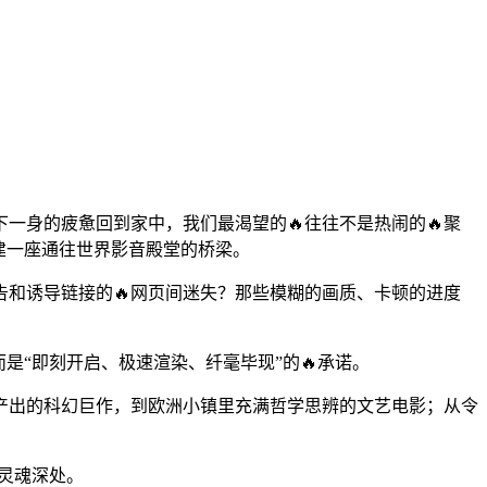
一身的疲惫回到家中，我们最渴望的🔥往往不是热闹的🔥聚
搭建一座通往世界影音殿堂的桥梁。
和诱导链接的🔥网页间迷失？那些模糊的画质、卡顿的进度
是“即刻开启、极速渲染、纤毫毕现”的🔥承诺。
线产出的科幻巨作，到欧洲小镇里充满哲学思辨的文艺电影；从令
灵魂深处。