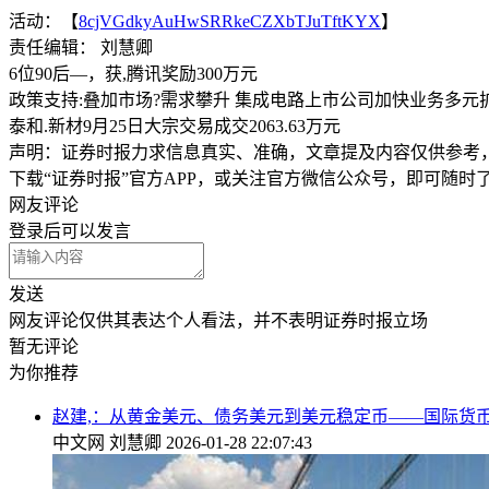
活动：【
8cjVGdkyAuHwSRRkeCZXbTJuTftKYX
】
责任编辑： 刘慧卿
6位90后—，获,腾讯奖励300万元
政策支持:叠加市场?需求攀升 集成电路上市公司加快业务多元
泰和.新材9月25日大宗交易成交2063.63万元
声明：证券时报力求信息真实、准确，文章提及内容仅供参考
下载“证券时报”官方APP，或关注官方微信公众号，即可随
网友评论
登录
后可以发言
发送
网友评论仅供其表达个人看法，并不表明证券时报立场
暂无评论
为你推荐
赵建,：从黄金美元、债务美元到美元稳定币——国际货
中文网
刘慧卿
2026-01-28 22:07:43