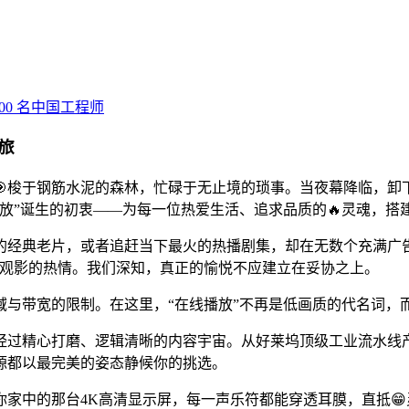
旅
梭于钢筋水泥的森林，忙碌于无止境的琐事。当夜幕降临，卸下
播放”诞生的初衷——为每一位热爱生活、追求品质的🔥灵魂，
的经典老片，或者追赶当下最火的热播剧集，却在无数个充满广告
了观影的热情。我们深知，真正的愉悦不应建立在妥协之上。
与带宽的限制。在这里，“在线播放”不再是低画质的代名词，而
个经过精心打磨、逻辑清晰的内容宇宙。从好莱坞顶级工业流水
源都以最完美的姿态静候你的挑选。
你家中的那台4K高清显示屏，每一声乐符都能穿透耳膜，直抵