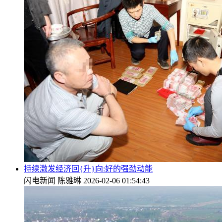
持续激发经济回{升}向:好的强劲动能
闪电新闻
陈雅琳
2026-02-06 01:54:43