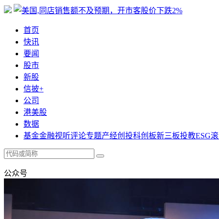
首页
快讯
要闻
股市
新股
信披+
公司
港美股
数据
基金
金融
视听
评论
专题
产经
创投
科创板
新三板
投教
ESG
滚
公众号