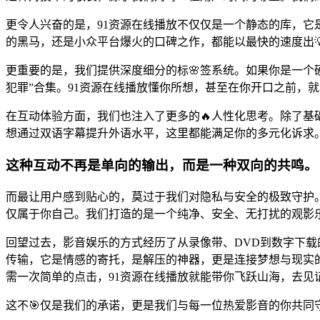
更令人兴奋的是，91资源在线播放不仅仅是一个静态的库，
的黑马，还是小众平台爆火的口碑之作，都能以最快的速度出
更重要的是，我们提供深度细分的标🌸签系统。如果你是一个硬
犯罪”合集。91资源在线播放懂你所想，甚至在你开口之前，就
在互动体验方面，我们也注入了更多的🔥人性化思考。除了
想通过双语字幕提升外语水平，这里都能满足你的多元化诉求
这种互动不再是单向的输出，而是一种双向的共鸣。
而最让用户感到贴心的，莫过于我们对隐私与安全的极致守护
仅属于你自己。我们打造的是一个纯净、安全、无打扰的观影
回望过去，影音娱乐的方式经历了从录像带、DVD到数字下载
传输，它是情感的寄托，是解压的神器，更是连接梦想与现实
需一次简单的点击，91资源在线播放就能带你飞跃山海，去见
这不🎯仅是我们的承诺，更是我们与每一位热爱影音的你共同