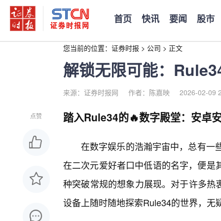
首页
快讯
要闻
股市
您当前的位置：
证券时报
>
公司
>
正文
解锁无限可能：Rule
来源：证券时报网
作者：陈嘉映
2026-02-09 
踏入Rule34的🔥数字殿堂：安
点赞
在数字娱乐的浩瀚宇宙中，总有一些
在二次元爱好者口中低语的名字，便是其
种突破常规的想象力展现。对于许多热
设备上随时随地探索Rule34的世界，