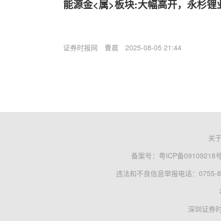
能源金<属>板块:大幅高开，永杉锂
证券时报网
曹晨
2025-08-05 21:44
关
备案号：
粤ICP备09109218
违法和不良信息举报电话：0755-83
深圳证券