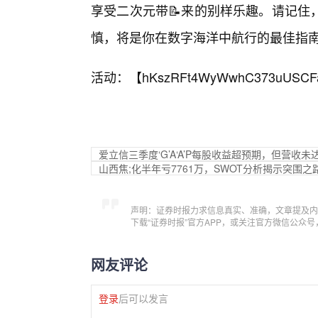
享受二次元带📝来的别样乐趣。请记住
慎，将是你在数字海洋中航行的最佳指
活动：【
hKszRFt4WyWwhC373uUSCF
爱立信三季度‘G’A‘A’P每股收益超预期，但营收未
山西焦;化半年亏7761万，SWOT分析揭示突围之
声明：证券时报力求信息真实、准确，文章提及内
下载“证券时报”官方APP，或关注官方微信公众
网友评论
登录
后可以发言