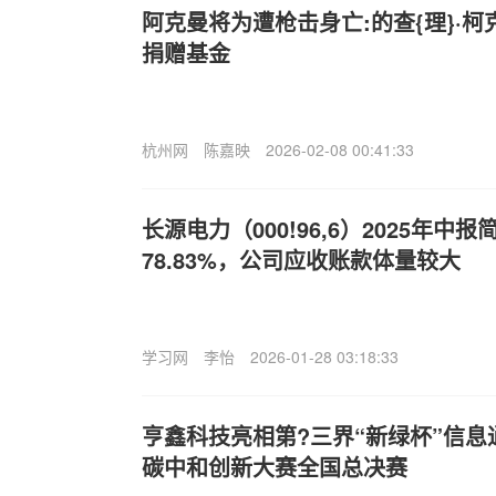
阿克曼将为遭枪击身亡:的查{理}·柯
捐赠基金
杭州网
陈嘉映
2026-02-08 00:41:33
长源电力（000!96,6）2025年
78.83%，公司应收账款体量较大
学习网
李怡
2026-01-28 03:18:33
亨鑫科技亮相第?三界“新绿杯”信
碳中和创新大赛全国总决赛